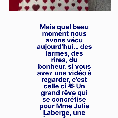
Mais quel beau
Duo de linges à vaisselle
moment nous
avec emporte-pièce en
avons vécu
$
6.00
forme de ♥️
aujourd’hui… des
larmes, des
rires, du
bonheur. si vous
avez une vidéo à
regarder, c’est
celle ci 🫶 Un
grand rêve qui
se concrétise
pour Mme Julie
Laberge, une