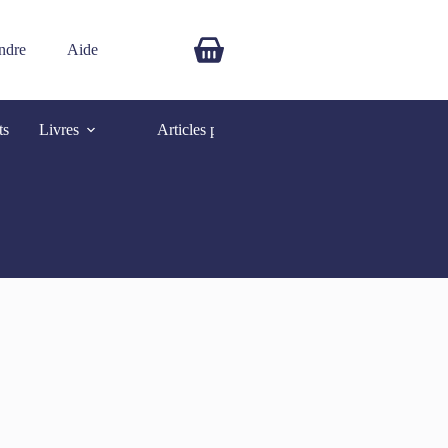
ndre
Aide
$
0.00
ts
Livres
Articles promotionnels
Autres