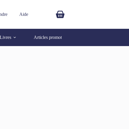
ndre
Aide
$
0.00
Livres
Articles promotionnels
Autres
SOLD