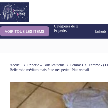
Catégories de la
Friperie:
VOIR TOUS LES ITEMS
Enfants
Accueil
Friperie – Tous les items
Femmes
Femme - (TP
Belle robe médium mais faite très petite! Plus xsmall