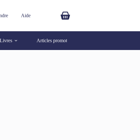
ndre
Aide
$
0.00
Livres
Articles promotionnels
Autres
SOLD