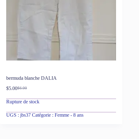
bermuda blanche DALIA
$
5.00
$
6.00
Rupture de stock
UGS :
jbs37
Catégorie :
Femme - 8 ans