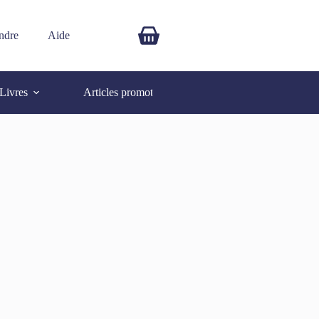
ndre
Aide
$
0.00
Livres
Articles promotionnels
Autres
SOLD