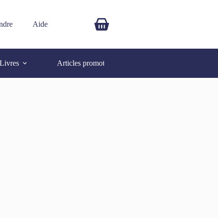
ndre
Aide
$
0.00
Livres
Articles promotionnels
Autres
SOLD