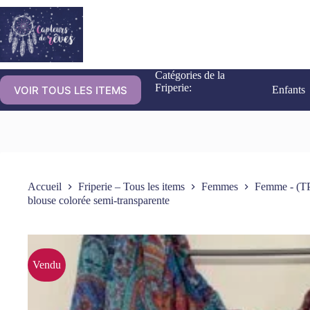
Catégories de la
Friperie:
VOIR TOUS LES ITEMS
Enfants
Accueil
Friperie – Tous les items
Femmes
Femme - (TP
blouse colorée semi-transparente
Vendu