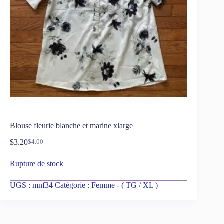
Blouse fleurie blanche et marine xlarge
$
3.20
$
4.00
Rupture de stock
UGS :
mnf34
Catégorie :
Femme - ( TG / XL )