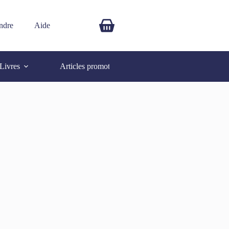
ndre
Aide
$
0.00
Livres
Articles promotionnels
Autres
SOLD