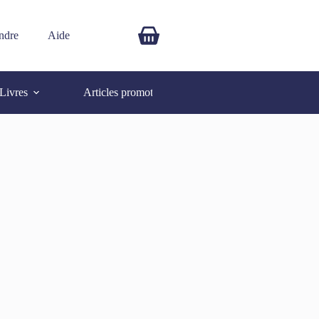
ndre
Aide
$
0.00
Livres
Articles promotionnels
Autres
SOLD