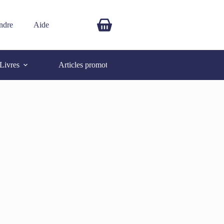
ndre
Aide
$
0.00
Livres
Articles promotionnels
Autres
SOLD