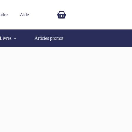
ndre
Aide
$
0.00
Livres
Articles promotionnels
Autres
SOLD