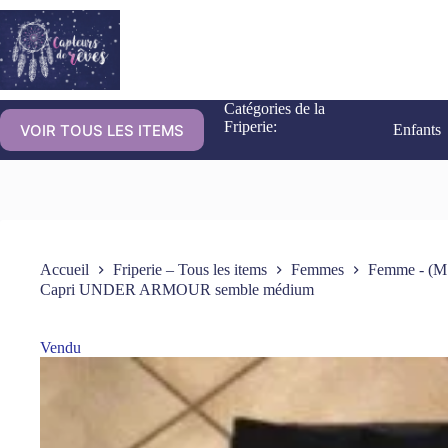
Catégories de la
Friperie:
VOIR TOUS LES ITEMS
Enfants
Accueil
Friperie – Tous les items
Femmes
Femme - (M
Capri UNDER ARMOUR semble médium
Vendu