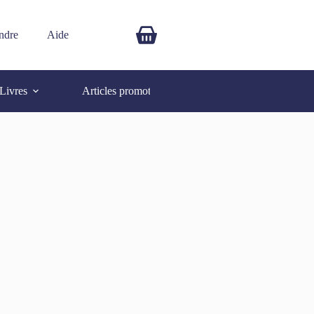
ndre
Aide
$
0.00
Livres
Articles promotionnels
Autres
SOLD