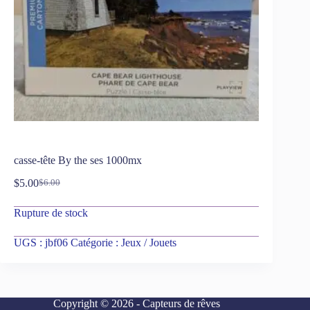
casse-tête By the ses 1000mx
$
5.00
$
6.00
Rupture de stock
UGS :
jbf06
Catégorie :
Jeux / Jouets
Copyright © 2026 - Capteurs de rêves