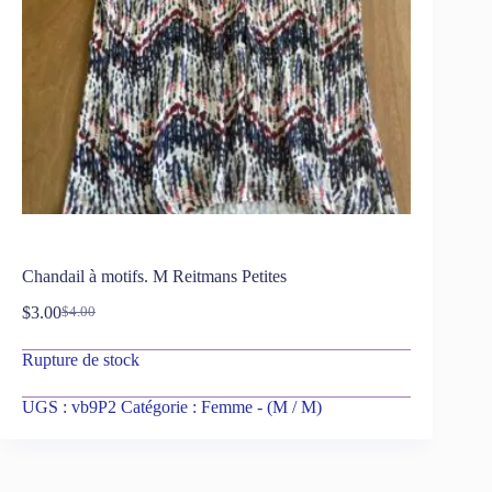
Chandail à motifs. M Reitmans Petites
$
3.00
$
4.00
Rupture de stock
UGS :
vb9P2
Catégorie :
Femme - (M / M)