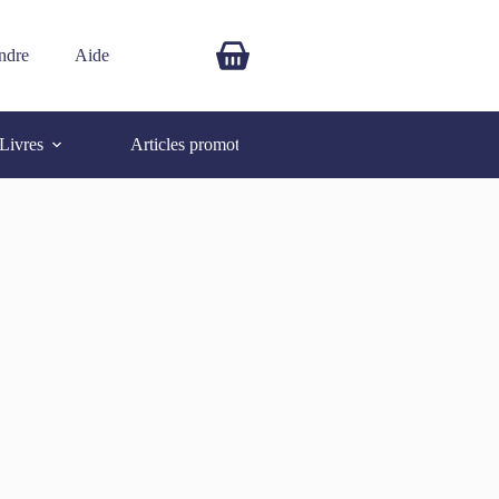
ndre
Aide
$
0.00
Livres
Articles promotionnels
Autres
SOLD