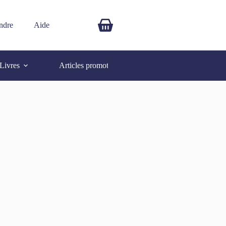
ndre
Aide
$
0.00
Livres
Articles promotionnels
Autres
SOLD