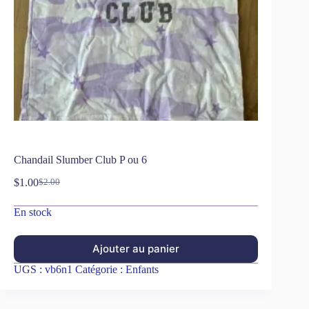
Chandail Slumber Club P ou 6
$
1.00
$
2.00
En stock
Ajouter au panier
UGS :
vb6n1
Catégorie :
Enfants