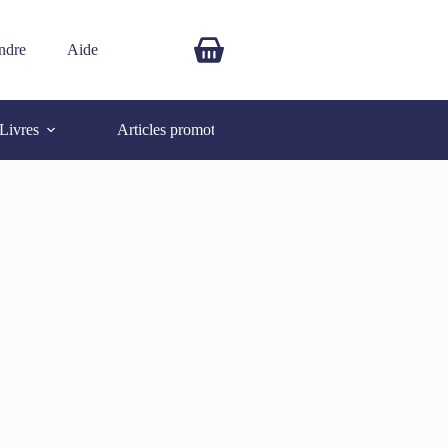
ndre
Aide
$
0.00
Livres
Articles promotionnels
Autres
SOLD