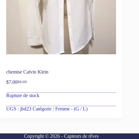
chemise Calvin Klein
$
7.00
$
8.00
Rupture de stock
UGS :
jbd23
Catégorie :
Femme - (G / L)
Copyright © 2026 - Capteurs de rêves