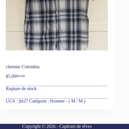
chemise Colombia
$
5.00
$
6.00
Rupture de stock
UGS :
jbt27
Catégorie :
Homme - ( M / M )
Copyright © 2026 - Capteurs de rêves