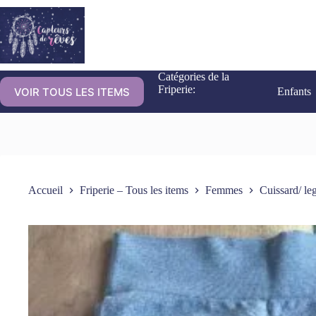
Catégories de la
Friperie:
VOIR TOUS LES ITEMS
Enfants
Accueil
Friperie – Tous les items
Femmes
Cuissard/ l