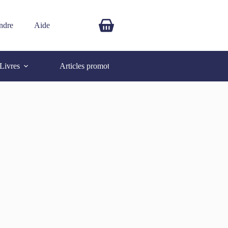
ndre
Aide
$
0.00
Livres
Articles promotionnels
Autres
SOLD