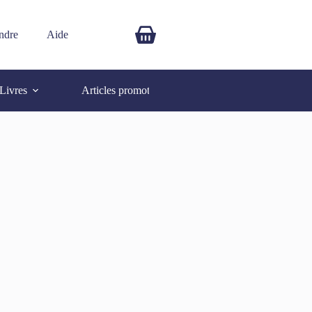
ndre
Aide
$
0.00
Livres
Articles promotionnels
Autres
SOLD