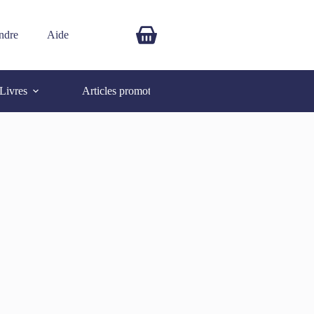
ndre
Aide
$
0.00
Livres
Articles promotionnels
Autres
SOLD