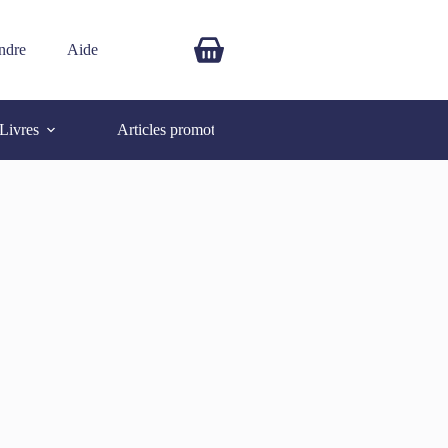
ndre
Aide
$
0.00
Livres
Articles promotionnels
Autres
SOLD