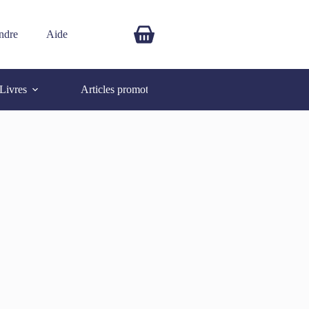
ndre
Aide
$
0.00
Livres
Articles promotionnels
Autres
SOLD