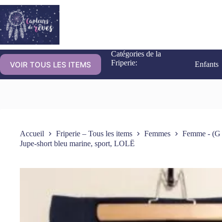
Catégories de la
Friperie:
VOIR TOUS LES ITEMS
Enfants
Accueil
Friperie – Tous les items
Femmes
Femme - (G 
Jupe-short bleu marine, sport, LOLË