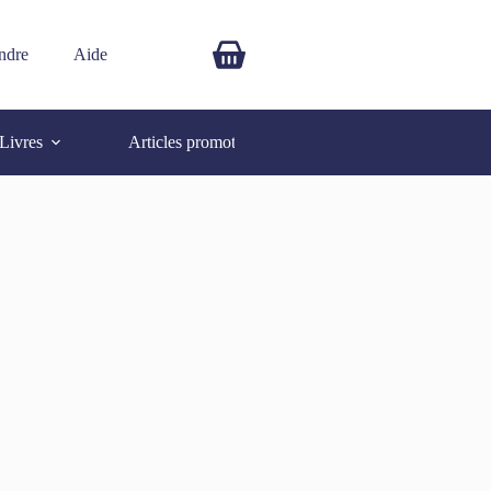
ndre
Aide
$
0.00
Livres
Articles promotionnels
Autres
SOLD