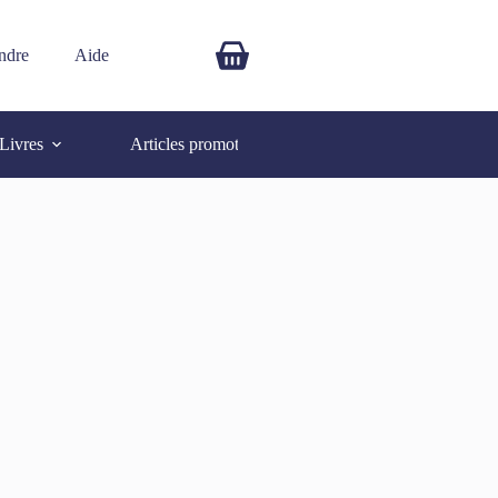
ndre
Aide
$
0.00
Livres
Articles promotionnels
Autres
SOLD