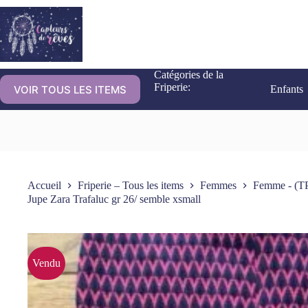
Catégories de la
Friperie:
VOIR TOUS LES ITEMS
Enfants
Accueil
Friperie – Tous les items
Femmes
Femme - (TP
Jupe Zara Trafaluc gr 26/ semble xsmall
Vendu