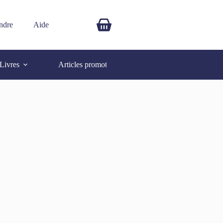
ndre
Aide
$
0.00
Livres
Articles promotionnels
Autres
SOLD