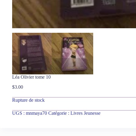
Léa Olivier tome 10
$
3.00
Rupture de stock
UGS :
mnmaya70
Catégorie :
Livres Jeunesse