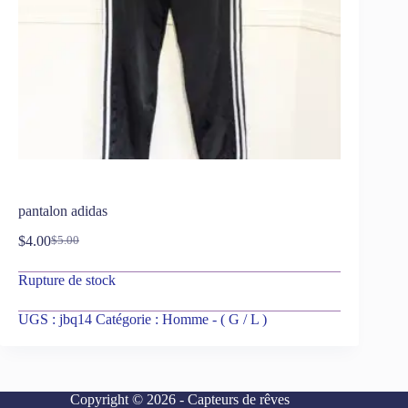
pantalon adidas
$
4.00
$
5.00
Rupture de stock
UGS :
jbq14
Catégorie :
Homme - ( G / L )
Copyright © 2026 - Capteurs de rêves