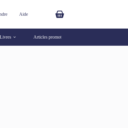
ndre
Aide
$
0.00
Livres
Articles promotionnels
Autres
SOLD