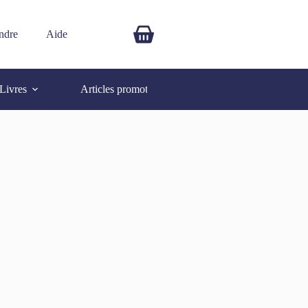
ndre
Aide
$
0.00
Livres
Articles promotionnels
Autres
SOLD