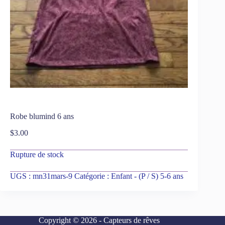
Robe blumind 6 ans
$
3.00
Rupture de stock
UGS :
mn31mars-9
Catégorie :
Enfant - (P / S) 5-6 ans
Copyright © 2026 - Capteurs de rêves