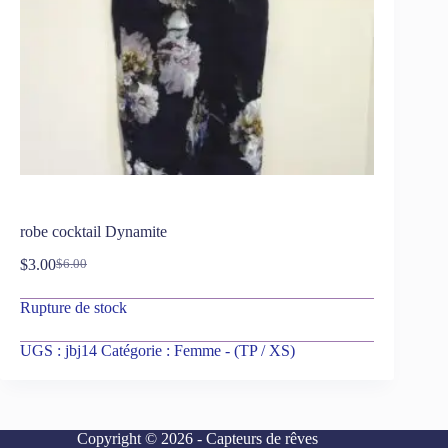
robe cocktail Dynamite
$
3.00
$
6.00
Rupture de stock
UGS :
jbj14
Catégorie :
Femme - (TP / XS)
Copyright © 2026 - Capteurs de rêves