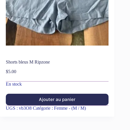
Shorts bleus M Ripzone
$
5.00
En stock
Ajouter au panier
UGS :
vb3O8
Catégorie :
Femme - (M / M)