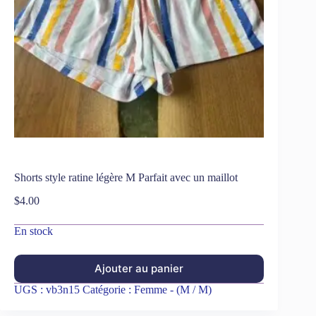
Shorts style ratine légère M Parfait avec un maillot
$
4.00
En stock
Ajouter au panier
UGS :
vb3n15
Catégorie :
Femme - (M / M)