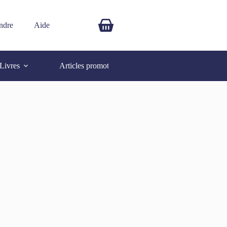
ndre
Aide
$
0.00
Livres
Articles promotionnels
Autres
SOLD