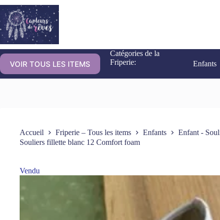
Catégories de la
Friperie:
VOIR TOUS LES ITEMS
Enfants
Accueil
Friperie – Tous les items
Enfants
Enfant - Soul
Souliers fillette blanc 12 Comfort foam
Vendu