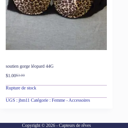
soutien gorge léopard 44G
$
1.00
$
3.00
Rupture de stock
UGS :
jbm11
Catégorie :
Femme - Accessoires
Copyright © 2026 - Capteurs de rêves