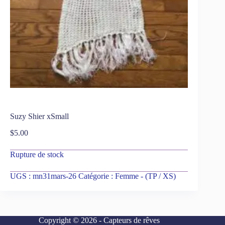
Suzy Shier xSmall
$
5.00
Rupture de stock
UGS :
mn31mars-26
Catégorie :
Femme - (TP / XS)
Copyright © 2026 - Capteurs de rêves