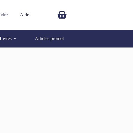
ndre
Aide
$
0.00
Livres
Articles promotionnels
Autres
SOLD