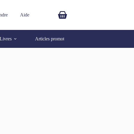
ndre
Aide
$
0.00
Livres
Articles promotionnels
Autres
SOLD