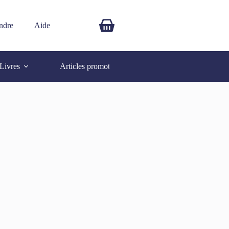
ndre
Aide
$
0.00
Livres
Articles promotionnels
Autres
SOLD