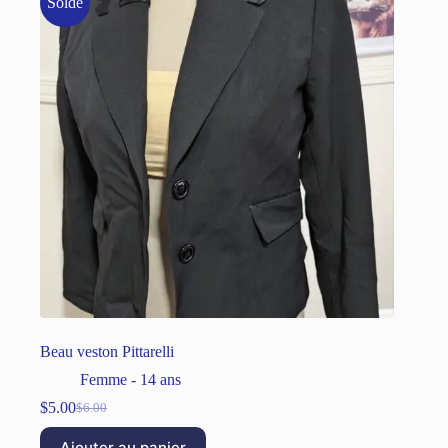
Solde
Beau veston Pittarelli
Femme - 14 ans
$
5.00
$
6.00
Ajouter au panier