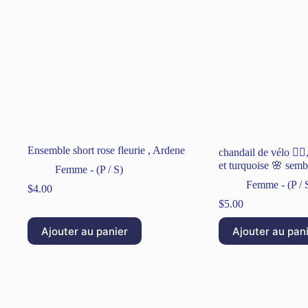
Ensemble short rose fleurie , Ardene
chandail de vélo 🚴‍♀
et turquoise 🌸 semb
Femme - (P / S)
Femme - (P / 
$
4.00
$
5.00
Ajouter au panier
Ajouter au pan