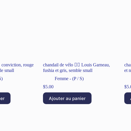
️, conviction, rouge
chandail de vélo 🚴‍♀️ Louis Garneau,
chan
le small
fushia et gris, semble small
et n
S)
Femme - (P / S)
$
5.00
$
5.
ier
Ajouter au panier