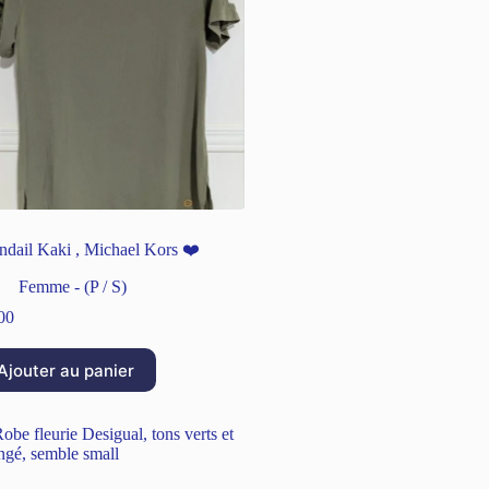
ndail Kaki , Michael Kors ❤️
Femme - (P / S)
00
Ajouter au panier