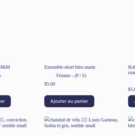
s H&M
Ensemble-short bleu marin
Rob
ora
s
Femme - (P / S)
$
5.00
$
5.
ier
Ajouter au panier