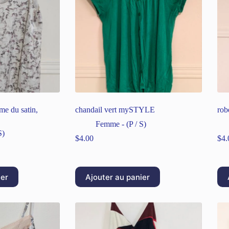
e du satin,
chandail vert mySTYLE
rob
Femme - (P / S)
S)
$
4.00
$
4.
ier
Ajouter au panier