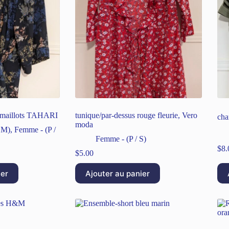
e maillots TAHARI
tunique/par-dessus rouge fleurie, Vero
cha
moda
 M)
,
Femme - (P /
Femme - (P / S)
$
8.
$
5.00
ier
Ajouter au panier