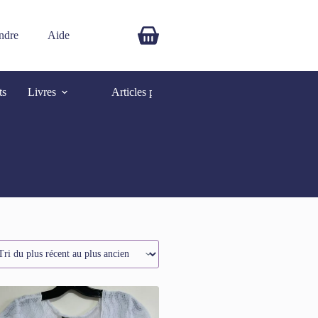
ndre
Aide
$
0.00
ts
Livres
Articles promotionnels
Autres