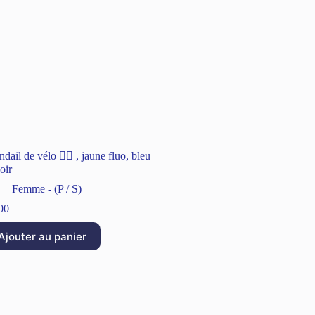
dail de vélo 🚴‍♀️ , jaune fluo, bleu
oir
Femme - (P / S)
00
Ajouter au panier