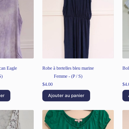
can Eagle
Robe à bretelles bleu marine
Bol
S)
Femme - (P / S)
$
4.00
$
4.
ier
Ajouter au panier