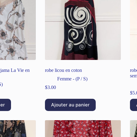
yjama La Vie en
robe licou en coton
rob
sem
Femme - (P / S)
S)
$
3.00
$
5.
ier
Ajouter au panier