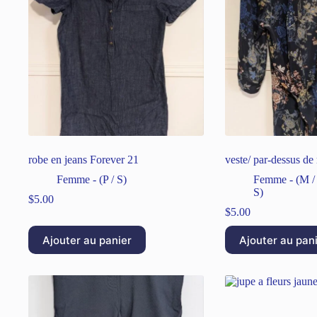
robe en jeans Forever 21
veste/ par-dessus d
Femme - (P / S)
Femme - (M /
S)
$
5.00
$
5.00
Ajouter au panier
Ajouter au pan