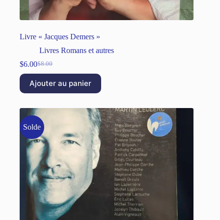
Livre « Jacques Demers »
Livres Romans et autres
$
6.00
$
8.00
Ajouter au panier
Solde