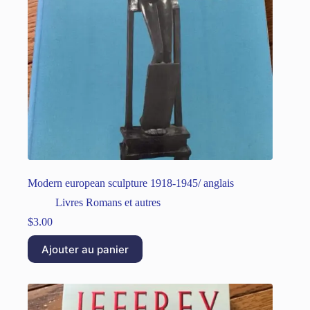
Modern european sculpture 1918-1945/ anglais
Livres Romans et autres
$
3.00
Ajouter au panier