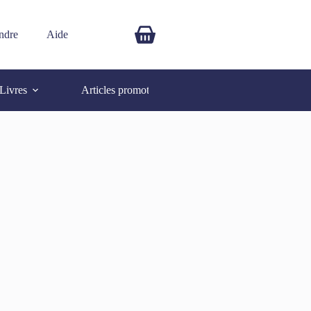
ndre
Aide
$
0.00
Livres
Articles promotionnels
Autres
SOLD