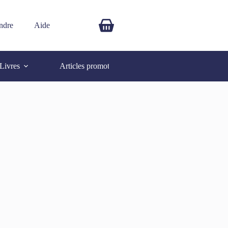
ndre
Aide
$
0.00
Livres
Articles promotionnels
Autres
SOLD