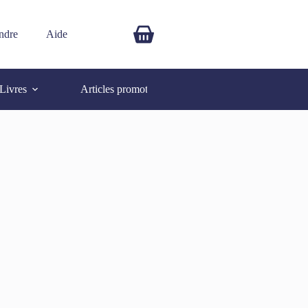
ndre
Aide
$
0.00
Livres
Articles promotionnels
Autres
SOLD