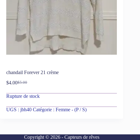
chandail Forever 21 crème
$
4.00
$
5.00
Rupture de stock
UGS :
jbh40
Catégorie :
Femme - (P / S)
Copyright © 2026 - Capteurs de rêves